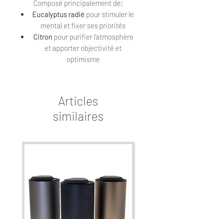
Composé principalement de:
Eucalyptus radié
pour stimuler le
mental et fixer ses priorités
Citron
pour purifier l’atmosphère
et apporter objectivité et
optimisme
Menthe poivrée
pour redonner de
l’élan en cas de fatigue avoir
l'esprit dégagé
Articles
Lavande vraie
pour favoriser
similaires
l’équilibre et la paix intérieure
Nos recharges XS-300 et S-250
contiennent uniquement des huiles
essentielles de culture bio ou
sauvage - aucun additif. Elles
assurent une diffusion saine, de
qualité et pour un rapport qualité/prix
inégalé.