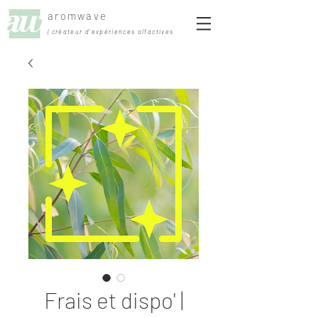
aromwave
| créateur d'expériences olfactives
Frais et dispo' |