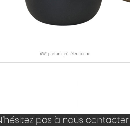
AW1 parfum présélectionné
Aperçu rapide
'hésitez pas à nous contacter