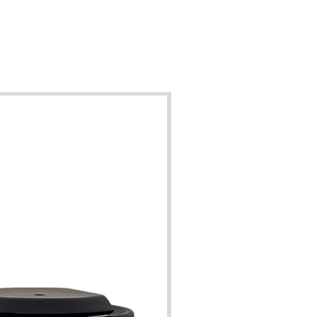
ité et améliore la communication. "
s recharges XS-300 et S-250
nnent uniquement du concentré de
- aucun additif. Elles assurent une
usion saine, de qualité et pour un
rapport qualité/prix inégalé.
charge XS-300 est généralement
e à notre diffuseur AW Mini. Quand
i-ci diffuse au maximum de son
té, la recharge procure environ 300
heures de diffusion.
0 est basée sur la consommation du
nviron 250h à son intensité max!
charges sont compatibles avec nos
ppareils. Si vous aimez changer de
um: privilégiez la XS-300. Si au