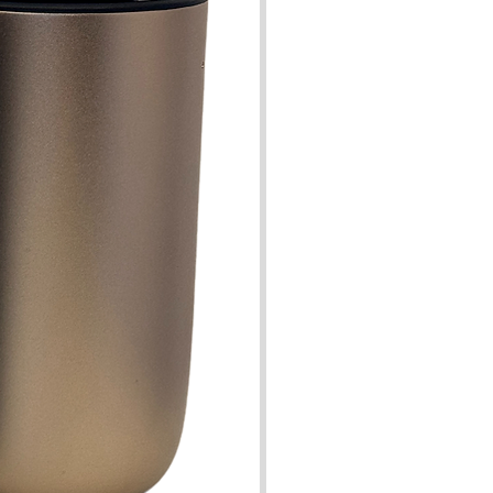
ire, vous connaissez votre parfum
la S-250 est plus avantageuse sur le
long terme!
harges conviennent également à la
rt des brûle-parfum, diffuseurs à
nébulisation, à ultra-son ou
ificateurs. Nous vous conseillons
ant de vous renseigner auprès du
cteur de l'appareil au préalable et
nons toute responsabilité pour un
l endommagement d'un appareil qui
appartient pas à notre gamme.