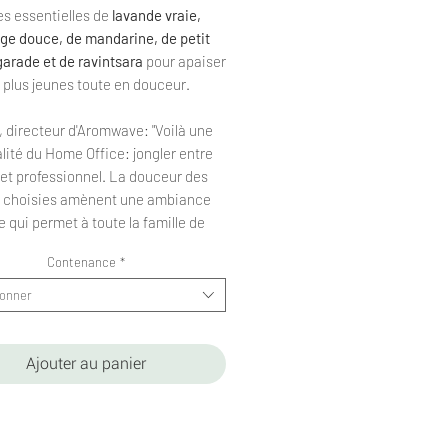
es essentielles de
lavande vraie,
nge douce, de mandarine, de petit
garade et de ravintsara
pour apaiser
s plus jeunes toute en douceur.
, directeur d'Aromwave: "Voilà une
lité du Home Office: jongler entre
 et professionnel. La douceur des
s choisies amènent une ambiance
 qui permet à toute la famille de
ommuniquer sans tensions. "
Contenance
*
icia, aromatologue d'Aromwave:
ionner
octée tout spécialement pour les
s, cette belle association d’huiles
elles aux notes légères, fraîches et
Ajouter au panier
antes, choisies pour leurs qualités
santes et relaxantes, favorise une
sphère de bien-être, soutient la