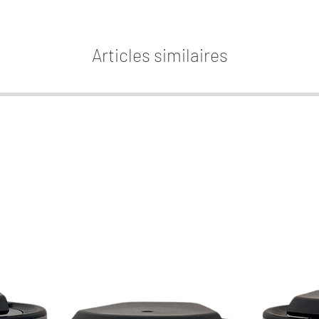
créativ
No
Articles similaires
contie
parfum 
diff
La re
associé
celu
intensi
La S-25
AW3. E
Les re
deux a
parf