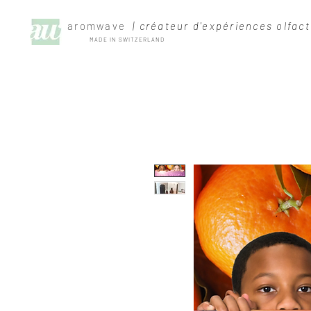
aromwave
| créateur d'expériences olfact
MADE IN SWITZERLAND