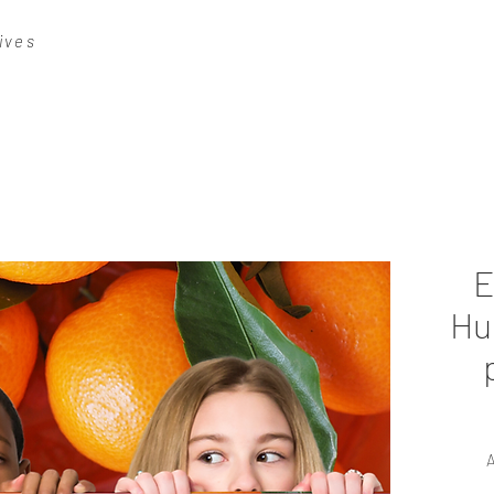
ives
E
Hui
A