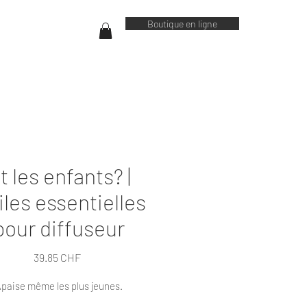
Boutique en ligne
t les enfants? |
les essentielles
pour diffuseur
Prix
39.85 CHF
paise même les plus jeunes.