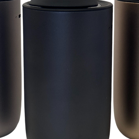
contra
favori: 
Nos rec
plupa
humid
cepend
constru
décli
éventue
n'