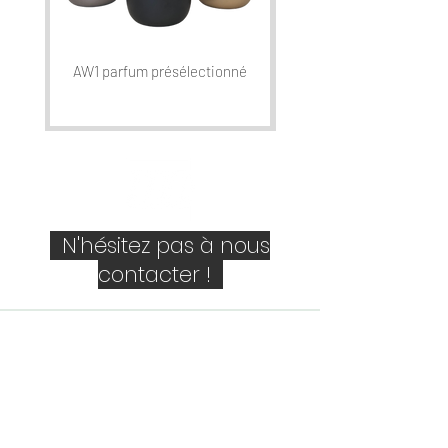
AW1 parfum présélectionné
N'hésitez pas à nous
contacter !
Société
Personne de contact