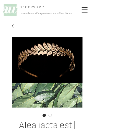
aromwave
| créateur d'expériences olfactives
Alea iacta est |