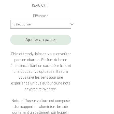
Prix
19.40 CHF
Diffuseur
*
Ajouter au panier
Chic et trendy, laissez-vous envoûter
par son charme. Parfum riche en
émotions, alliant un caractère frais et
une douceur voluptueuse. Il saura
vous ravir les sens pour une
expérience unique autour d'une note
chyprée réinventée.
Notre diffuseur voiture est composé
d’un support en aluminium brossé
contenant un batônnet, sur lequel il