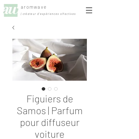
aromwave
| créateur d'expériences olfactives
Figuiers de
Samos | Parfum
pour diffuseur
voiture