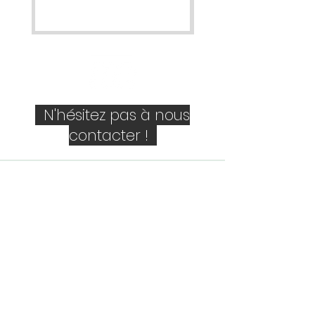
N'hésitez pas à nous
contacter !
Société
Personne de contact
E-mail