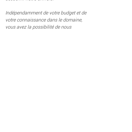
Indépendamment de votre budget et de 
votre connaissance dans le domaine, 
vous avez la possibilité de nous 
contacter, sans engagement, et de 
découvrir ce que l’olfactif peut apporter 
à votre marque.
Chaque année, entreprises et privés 
parfument agréablement leur intérieur 
grâce à nos solutions.
Qu’attendez-vous ? 
Faisons connaissance !
Meilleurs messages et bonne journée,