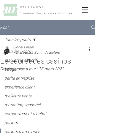
aromwave
| créateur d'expériences olfactives
Post
Tous les posts
Lionel Linder
Tous les posts
7 mars 2022
3 min de lecture
Le secret des casinos
marketing olfactif
Dernière mise à jour :
16 mars 2022
budget
petite entreprise
expérience client
meilleure vente
marketing sensoriel
comportement d'achat
parfum
parfum d'ambiance