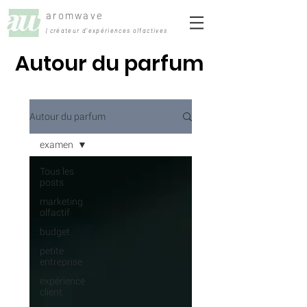
aromwave
| créateur d'expériences olfactives
Autour du parfum
Autour du parfum
examen
Tous les
posts
marketing
olfactif
budget
petite
entreprise
expérience
client