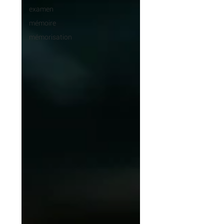
examen
mémoire
mémorisation