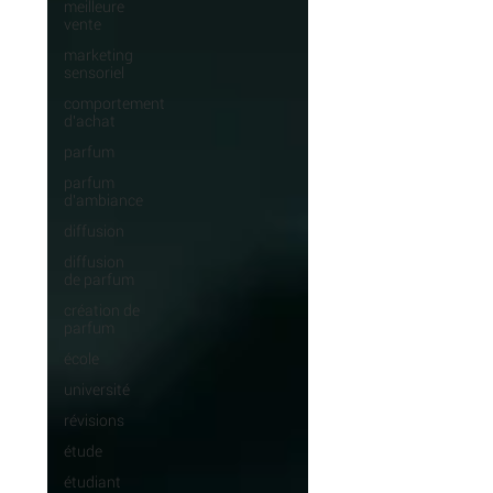
meilleure
vente
marketing
sensoriel
comportement
d'achat
parfum
parfum
d'ambiance
diffusion
diffusion
de parfum
création de
parfum
école
université
révisions
étude
étudiant