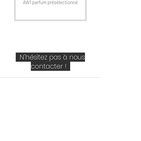
AW1 parfum présélectionné
N'hésitez pas à nous
contacter !
Société
Personne de contact
E-mail