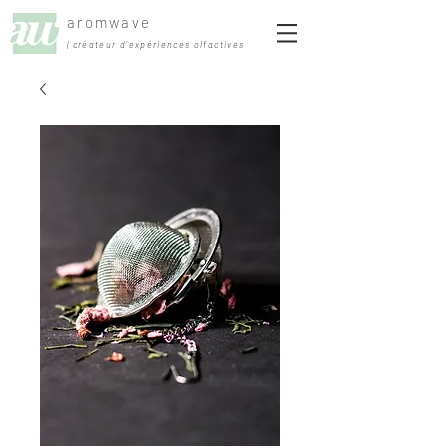
aromwave
| créateur d'expériences olfactives