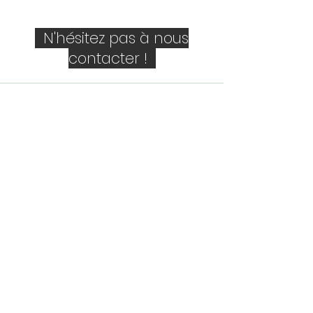
N'hésitez pas à nous
contacter !
Société
Personne de contact
E-mail
Téléphone