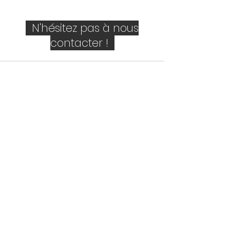
N'hésitez pas à nous
contacter !
Société
Personne de contact
E-mail
Téléphone