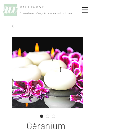
aromwave
| créateur d'expériences olfactives
Géranium |