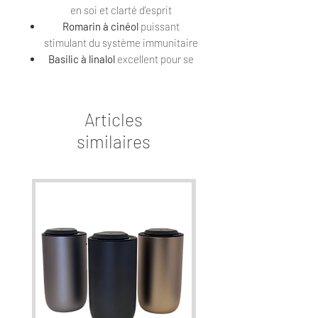
en soi et clarté d'esprit
Romarin à cinéol
puissant
stimulant du système immunitaire
Basilic à linalol
excellent pour se
concentrer sur ses priorités
Menthe poivrée
pour tonifier
l'intellect et prendre soin de sa
Articles
mémoire
similaires