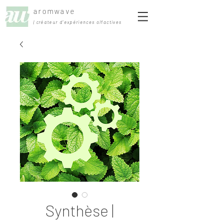
aromwave
| créateur d'expériences olfactives
Synthèse |