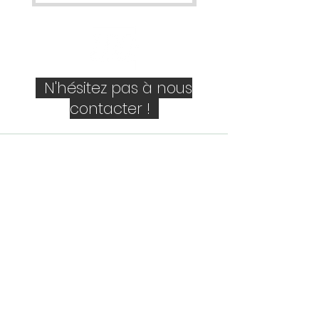
N'hésitez pas à nous
contacter !
Société
Personne de contact
E-mail
Téléphone