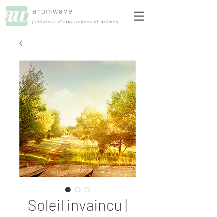
aromwave
| créateur d'expériences olfactives
Soleil invaincu |