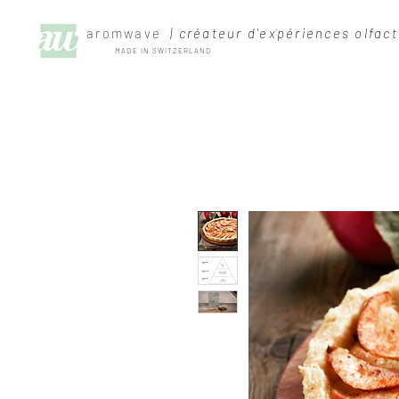
aromwave
| créateur d'expériences olfact
MADE IN SWITZERLAND