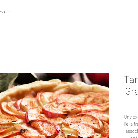
ives
Tar
Gr
Une exp
lie la 
associ
noë