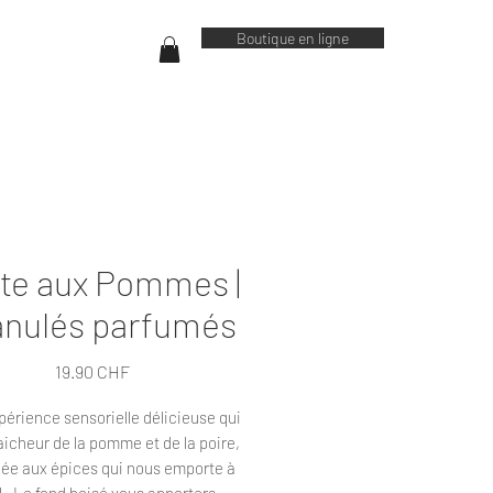
Boutique en ligne
te aux Pommes |
anulés parfumés
Prix
19.90 CHF
érience sensorielle délicieuse qui
fraicheur de la pomme et de la poire,
ée aux épices qui nous emporte à
l. Le fond boisé vous apportera