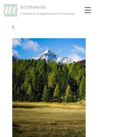
aromwave
| créateur d'expériences olfactives