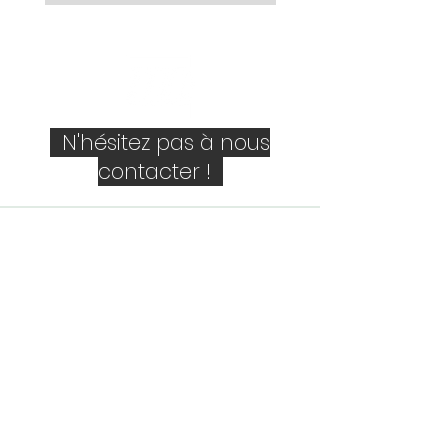
N'hésitez pas à nous
contacter !
Société
Personne de contact
E-mail