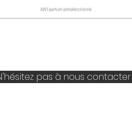
AW1 parfum présélectionné
Aperçu rapide
'hésitez pas à nous contacter