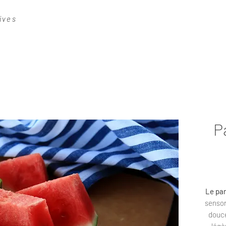
ives
P
Le pa
sensor
douce
légè