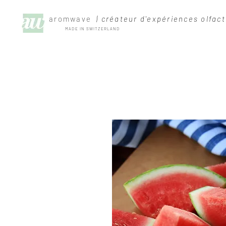
aromwave
| créateur d'expériences olfact
MADE IN SWITZERLAND