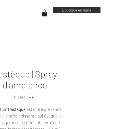
Boutique en ligne
astèque | Spray
d'ambiance
Prix
26.90 CHF
rfum Pastèque
est une expérience
ielle rafraîchissante qui évoque la
ur juteuse de l'été, infusée d'une
reté fruitée désaltérante. Il vous