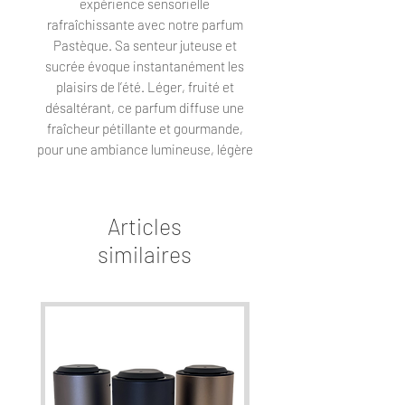
expérience sensorielle
rafraîchissante avec notre parfum
Pastèque. Sa senteur juteuse et
sucrée évoque instantanément les
plaisirs de l’été. Léger, fruité et
désaltérant, ce parfum diffuse une
fraîcheur pétillante et gourmande,
pour une ambiance lumineuse, légère
et joyeusement estivale.
Une diffusion saine et intense
Articles
Nos recharges XS-300 et S-200 sont
similaires
composées à 100 % de concentré de
parfum, sans aucun additif. Elles
garantissent une diffusion de haute
qualité, saine, et à un rapport
qualité/prix imbattable.
XS-300 : idéale avec notre diffuseur
AW Mini, elle offre jusqu’à 300 heures
de diffusion à intensité maximale.