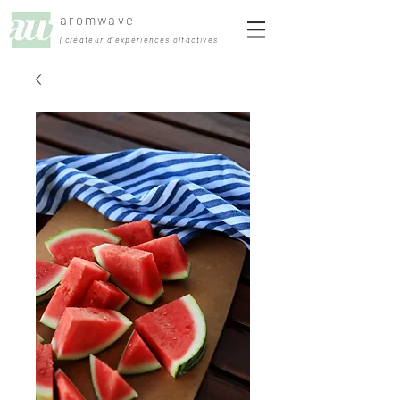
aromwave
| créateur d'expériences olfactives