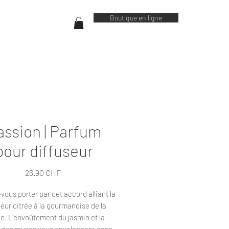
Boutique en ligne
assion | Parfum
pour diffuseur
Prix
26.90 CHF
vous porter par cet accord alliant la
heur citrée à la gourmandise de la
le. L'envoûtement du jasmin et la
r des muscs vous enveloppera dans