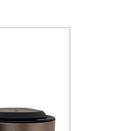
charges sont compatibles avec nos
ppareils. Si vous aimez changer de
ouvent: privilégiez la XS-300. Si au
ire, vous connaissez votre parfum
la S-250 est plus avantageuse sur le
long terme!
harges conviennent également à la
rt des brûle-parfum, diffuseurs à
nébulisation, à ultra-son ou
ificateurs. Nous vous conseillons
ant de vous renseigner auprès du
cteur de l'appareil au préalable et
nons toute responsabilité pour un
l endommagement d'un appareil qui
appartient pas à notre gamme.