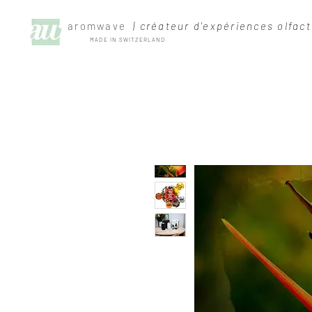
aromwave
| créateur d'expériences olfact
MADE IN SWITZERLAND