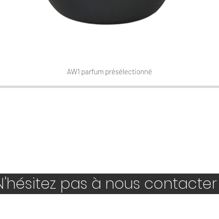
AW1 parfum présélectionné
Aperçu rapide
'hésitez pas à nous contacter