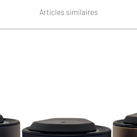
Les re
Articles similaires
deux a
parfum s
contra
favori: 
Nos rec
plupa
humid
cepend
constru
décli
éventue
n'