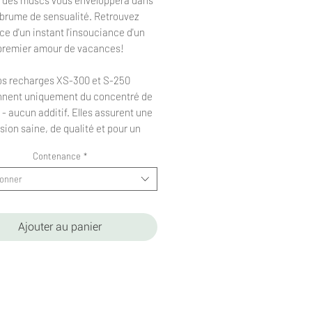
brume de sensualité. Retrouvez
ace d'un instant l'insouciance d'un
premier amour de vacances!
s recharges XS-300 et S-250
nnent uniquement du concentré de
- aucun additif. Elles assurent une
usion saine, de qualité et pour un
rapport qualité/prix inégalé.
Contenance
*
charge XS-300 est généralement
ionner
e à notre diffuseur AW Mini. Quand
i-ci diffuse au maximum de son
té, la recharge procure environ 300
Ajouter au panier
heures de diffusion.
0 est basée sur la consommation du
nviron 250h à son intensité max!