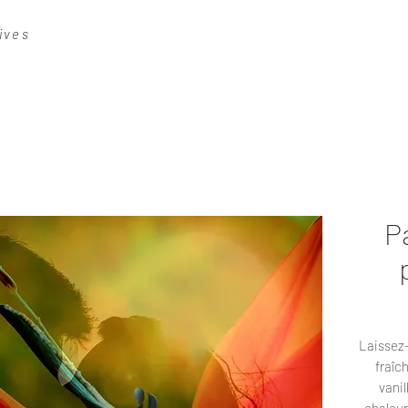
ives
P
Laissez-
fraîc
vanil
chaleu