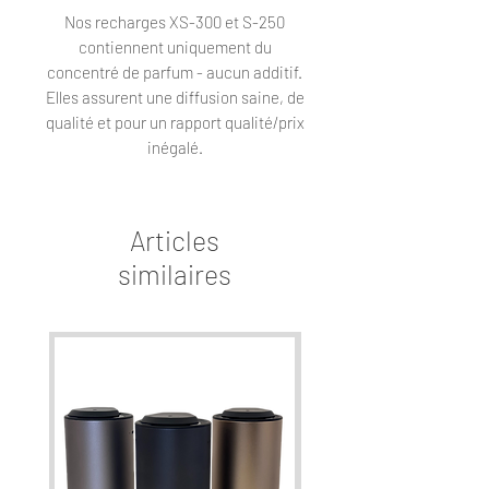
Nos recharges XS-300 et S-250
contiennent uniquement du
concentré de parfum - aucun additif.
Elles assurent une diffusion saine, de
qualité et pour un rapport qualité/prix
inégalé.
La recharge XS-300 est
généralement associée à notre
Articles
diffuseur AW Mini. Quand celui-ci
similaires
diffuse au maximum de son intensité,
la recharge procure environ 300
heures de diffusion.
La S-250 est basée sur la
consommation du AW3. Environ 250h
à son intensité max!
Les recharges sont compatibles avec