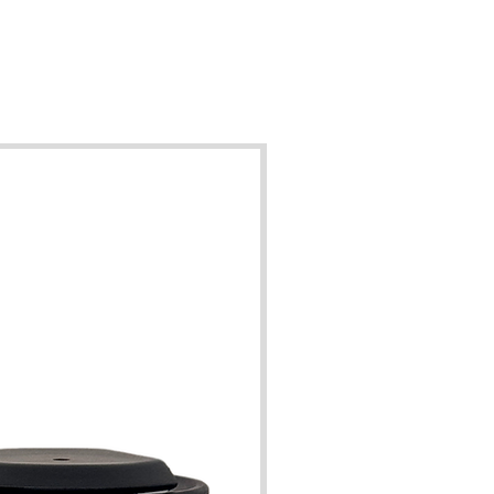
nviron 250h à son intensité max!
charges sont compatibles avec nos
ppareils. Si vous aimez changer de
ouvent: privilégiez la XS-300. Si au
ire, vous connaissez votre parfum
la S-250 est plus avantageuse sur le
long terme!
harges conviennent également à la
rt des brûle-parfum, diffuseurs à
nébulisation, à ultra-son ou
ificateurs. Nous vous conseillons
ant de vous renseigner auprès du
cteur de l'appareil au préalable et
nons toute responsabilité pour un
l endommagement d'un appareil qui
appartient pas à notre gamme.