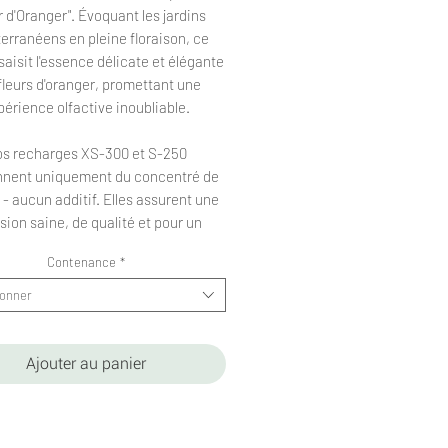
r d'Oranger". Évoquant les jardins
erranéens en pleine floraison, ce
aisit l'essence délicate et élégante
fleurs d'oranger, promettant une
périence olfactive inoubliable.
s recharges XS-300 et S-250
nnent uniquement du concentré de
- aucun additif. Elles assurent une
usion saine, de qualité et pour un
rapport qualité/prix inégalé.
Contenance
*
charge XS-300 est généralement
ionner
e à notre diffuseur AW Mini. Quand
i-ci diffuse au maximum de son
té, la recharge procure environ 300
Ajouter au panier
heures de diffusion.
0 est basée sur la consommation du