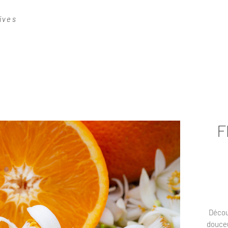
ives
F
Décou
douceu