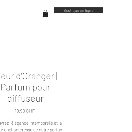
Boutique en ligne
leur d'Oranger |
Parfum pour
diffuseur
Prix
19.90 CHF
vrez l'élégance intemporelle et la
r enchanteresse de notre parfum