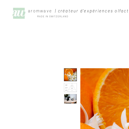
aromwave
| créateur d'expériences olfact
MADE IN SWITZERLAND