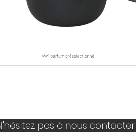
AW1 parfum présélectionné
Aperçu rapide
'hésitez pas à nous contacter