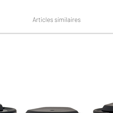
AW3. E
Les re
Articles similaires
deux a
parfum s
contra
favori: 
Nos rec
plupa
humid
cepend
constru
décli
éventue
n'