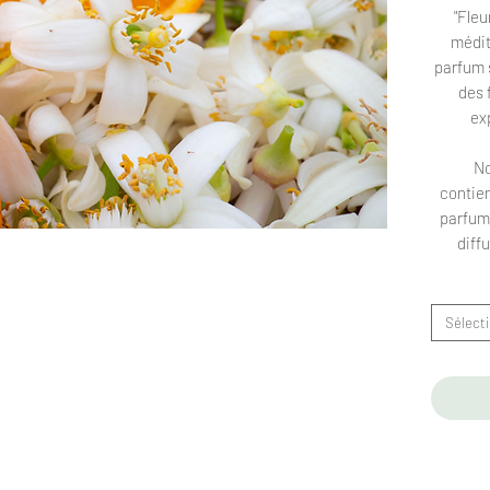
"Fleu
médit
parfum s
des 
ex
No
contie
parfum 
diff
La re
Sélect
associé
celu
intensi
La S-25