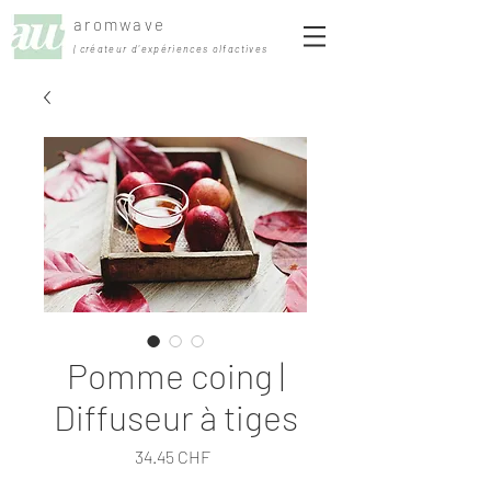
aromwave
| créateur d'expériences olfactives
Pomme coing |
Diffuseur à tiges
Prix
34.45 CHF