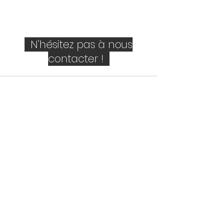
N'hésitez pas à nous
contacter !
Société
Personne de contact
E-mail
Téléphone