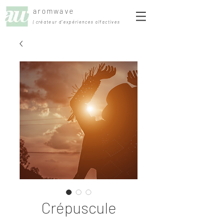
aromwave
| créateur d'expériences olfactives
Crépuscule