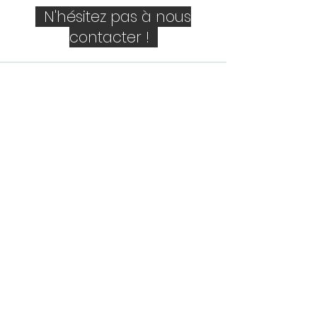
N'hésitez pas à nous
contacter !
Société
Personne de contact
E-mail
Téléphone
Votre message