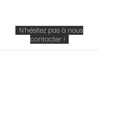
N'hésitez pas à nous
contacter !
Société
Personne de contact
E-mail
Téléphone