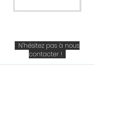
N'hésitez pas à nous
contacter !
Société
Personne de contact
E-mail