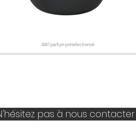
AW1 parfum présélectionné
Aperçu rapide
'hésitez pas à nous contacter