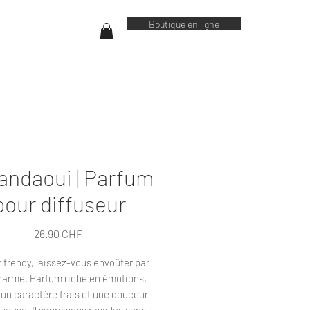
Boutique en ligne
ndaoui | Parfum
pour diffuseur
Prix
26.90 CHF
t trendy, laissez-vous envoûter par
harme. Parfum riche en émotions,
t un caractère frais et une douceur
ueuse. Il saura vous ravir les sens