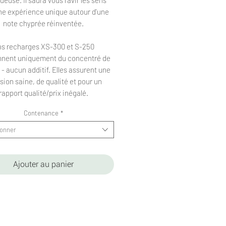
ne expérience unique autour d'une
note chyprée réinventée.
s recharges XS-300 et S-250
nnent uniquement du concentré de
- aucun additif. Elles assurent une
usion saine, de qualité et pour un
rapport qualité/prix inégalé.
Contenance
*
charge XS-300 est généralement
e à notre diffuseur AW Mini. Quand
ionner
i-ci diffuse au maximum de son
té, la recharge procure environ 300
heures de diffusion.
Ajouter au panier
0 est basée sur la consommation du
nviron 250h à son intensité max!
charges sont compatibles avec nos