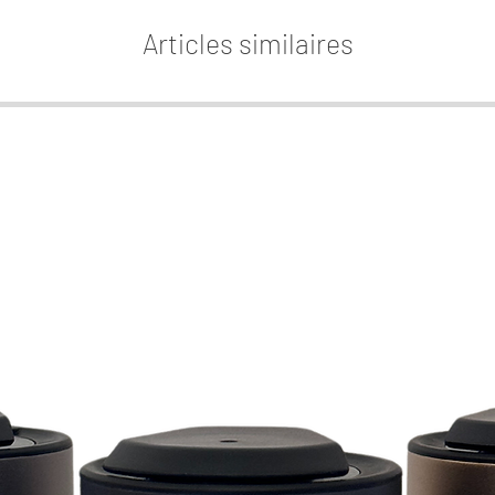
deux a
Articles similaires
parf
contra
favori: 
Nos rec
plupa
humid
cepend
constru
décli
éventue
n'