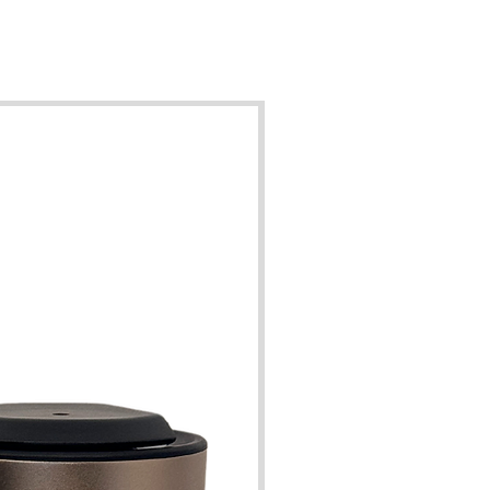
ppareils. Si vous aimez changer de
um: privilégiez la XS-300. Si au
ire, vous connaissez votre parfum
la S-250 est plus avantageuse sur le
long terme!
harges conviennent également à la
rt des brûle-parfum, diffuseurs à
nébulisation, à ultra-son ou
ificateurs. Nous vous conseillons
ant de vous renseigner auprès du
cteur de l'appareil au préalable et
nons toute responsabilité pour un
l endommagement d'un appareil qui
appartient pas à notre gamme.