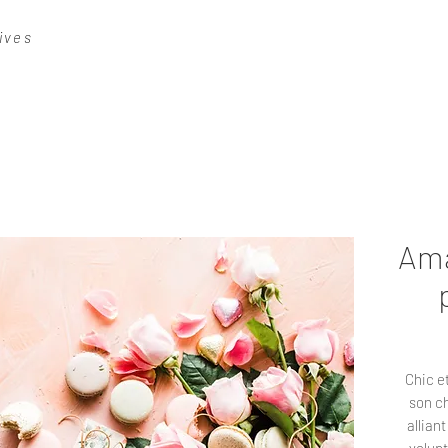
ives
Ama
Chic e
son c
allian
volupt