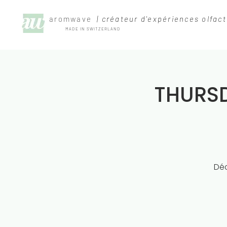
aromwave
| créateur d'expériences olfact
MADE IN SWITZERLAND
THURS
Déc