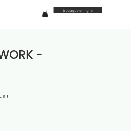
Boutique en ligne
WORK -
ue !