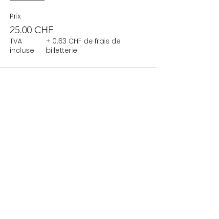
Prix
25.00 CHF
TVA
+ 0.63 CHF de frais de
incluse
billetterie
N'hésitez pas à nous
contacter !
Société