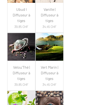
Ubud I
Vanille |
Diffuseur à
Diffuseur à
tiges
tiges
Prix
Prix
39.85 CHF
34.45 CHF
Velou'Thé |
Vert Marin |
Diffuseur à
Diffuseur à
tiges
tiges
Prix
Prix
39.85 CHF
34.45 CHF